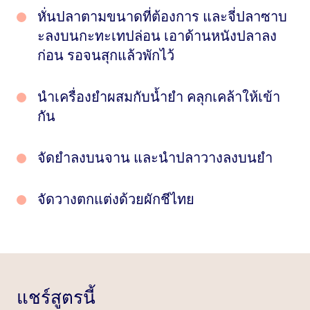
หั่นปลาตามขนาดที่ต้องการ และจี่ปลาซาบ
ะลงบนกะทะเทปล่อน เอาด้านหนังปลาลง
ก่อน รอจนสุกแล้วพักไว้
นําเครื่องยําผสมกับนํ้ายํา คลุกเคล้าให้เข้า
กัน
จัดยำลงบนจาน และนําปลาวางลงบนยำ
จัดวางตกแต่งด้วยผักชีไทย
แชร์สูตรนี้