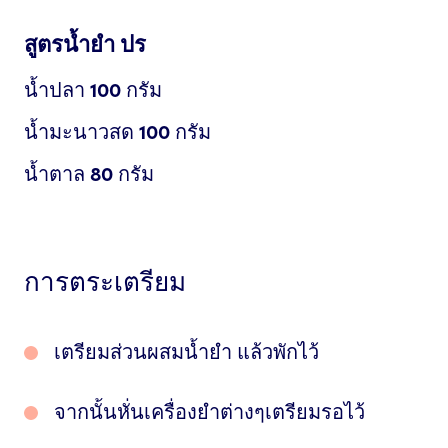
สูตรนํ้ายํา ปร
น้ำปลา
100
กรัม
นํ้ามะนาวสด
100
กรัม
น้ำตาล
80
กรัม
การตระเตรียม
เตรียมส่วนผสมนํ้ายํา แล้วพักไว้
จากนั้นหั่นเครื่องยําต่างๆเตรียมรอไว้