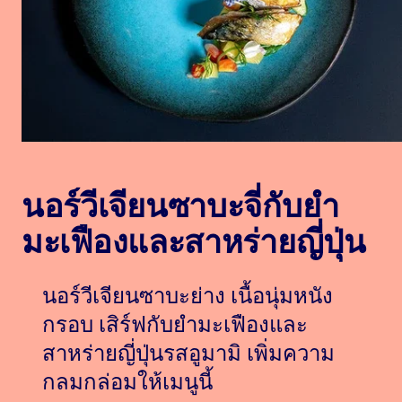
นอร์วีเจียนซาบะจี่กับยำ
มะเฟืองและสาหร่ายญี่ปุ่น
นอร์วีเจียนซาบะย่าง เนื้อนุ่มหนัง
กรอบ เสิร์ฟกับยำมะเฟืองและ
สาหร่ายญี่ปุ่นรสอูมามิ เพิ่มความ
กลมกล่อมให้เมนูนี้