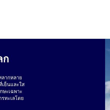
ลก
ี่หลากหลาย
ี่เย็นและใส
ทักษะเฉพาะ
หารทะเลโดย