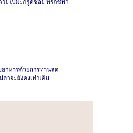
ด้วยใบมะกรูดซอย พริกชี้ฟ้า
อบอาหารด้วยการทานสด
กปลาจะยังคงเท่าเดิม