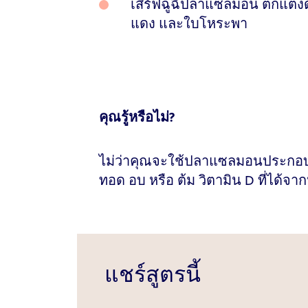
เสิร์ฟฉู่ฉี่ปลาแซลมอน ตกแต่ง
แดง และใบโหระพา
คุณรู้หรือไม่?
ไม่ว่าคุณจะใช้ปลาแซลมอนประก
ทอด อบ หรือ ต้ม วิตามิน D ที่ได้จา
แชร์สูตรนี้