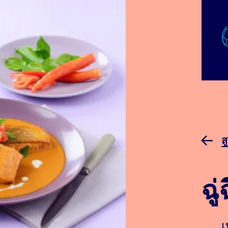
ส
ฉู
เ