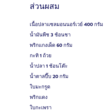
ส่วนผสม
เนื้อปลาแซลมอนนอร์เวย์
400
กรัม
น้ำมันพืช
3
ช้อนชา
พริกแกงเผ็ด
60
กรัม
กะทิ
1
ถ้วย
น้ำปลา
1
ช้อนโต๊ะ
น้ำตาลปี๊บ
20
กรัม
ใบมะกรูด
พริกแดง
ใบกะเพรา