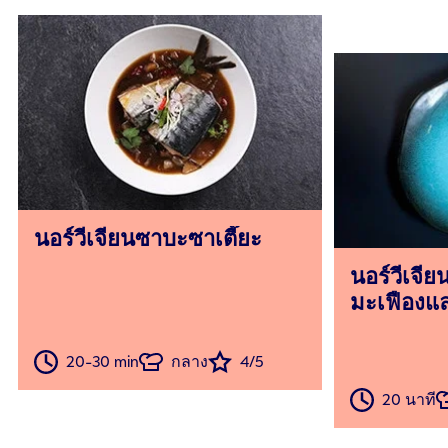
นอร์วีเจียนซาบะซาเตี๊ยะ
นอร์วีเจีย
มะเฟืองแล
20-30 min
กลาง
4/5
20 นาที